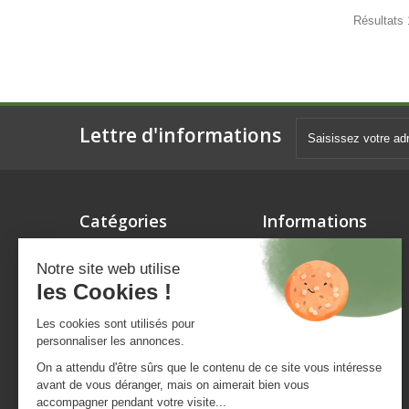
Résultats 
Lettre d'informations
Catégories
Informations
RANGE ROVER
Contactez-nous
Notre site web utilise
DISCOVERY
Livraison
les Cookies !
DEFENDER
Mentions légales
FREELANDER
Conditions d'utilisation
Les cookies sont utilisés pour
personnaliser les annonces.
TOUT TERRAIN
A propos
On a attendu d'être sûrs que le contenu de ce site vous intéresse
PERFORMANCE
Paiement sécurisé
avant de vous déranger, mais on aimerait bien vous
OUTILLAGE ET
accompagner pendant votre visite...