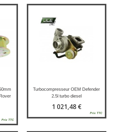
 +50mm
Turbocompresseur OEM Defender
Rover
2.5l turbo diesel
1 021,48 €
Prix TTC
Prix TTC