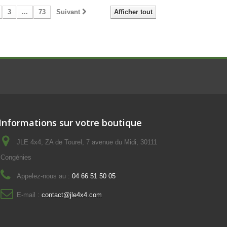
3
...
73
Suivant
Afficher tout
Informations sur votre boutique
JLE 4x4, ZA de Tourel, 7 avenue du Midi, 30111
Congénies
Appelez-nous au :
04 66 51 50 05
E-mail :
contact@jle4x4.com