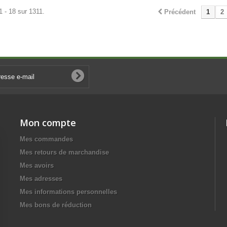
1 - 18 sur 1311.
Précédent
1
2
Mon compte
Mes commandes
Mes retours de marchandise
Mes avoirs
Mes adresses
Mes informations personnelles
Mes bons de réduction