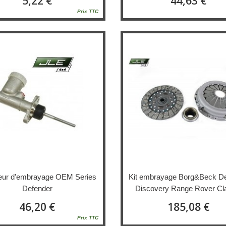
5,22 €
44,63 €
Prix TTC
eur d'embrayage OEM Series
Kit embrayage Borg&Beck D
Defender
Discovery Range Rover Cl
46,20 €
185,08 €
Prix TTC