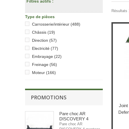
Filtres actifs :
Résultats 
Type de pièces
Carrosserie/intérieur
(488)
Châssis
(19)
Direction
(57)
Electricité
(77)
Embrayage
(22)
Freinage
(56)
Moteur
(166)
Pont
(184)
Refroidissement/chauffage
(16)
PROMOTIONS
Suspension
(114)
Transmission
(69)
Joint
Defen
Pare choc AR
DISCOVERY 4
Pare choc AR