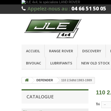
04 66 51 50 05
Appelez-nous au :
ACCUEIL
RANGE ROVER
DISCOVERY
BIVOUAC
LUBRIFIANTS
NEW OLD STOCK 
DEFENDER
110 2.5d/td 1983-1989
110 2
CATALOGUE
Tri
--