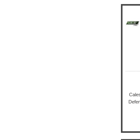
Cale
Defen