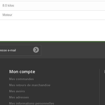
8.0 kilos
Moteur
Mon compte
Mes commandes
Mes retours de marchandise
Mes avoirs
Mes adresses
Mes informations personnelles