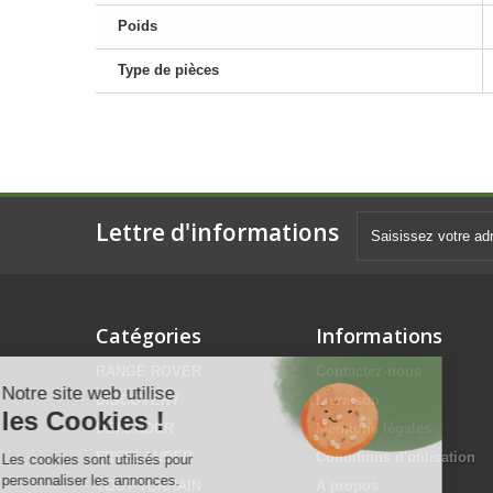
Poids
Type de pièces
Lettre d'informations
Catégories
Informations
RANGE ROVER
Contactez-nous
Notre site web utilise
DISCOVERY
Livraison
les Cookies !
DEFENDER
Mentions légales
FREELANDER
Conditions d'utilisation
Les cookies sont utilisés pour
personnaliser les annonces.
TOUT TERRAIN
A propos