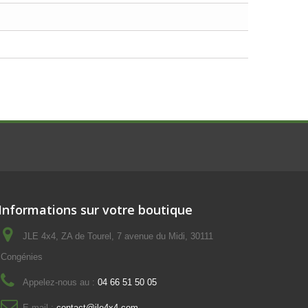
Informations sur votre boutique
JLE 4x4, ZA de Tourel, 7 avenue du Midi, 30111
Congénies
Appelez-nous au :
04 66 51 50 05
E-mail :
contact@jle4x4.com