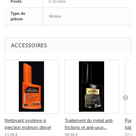
Poids
0.15 kilos
Type de
Moteur
pièces
ACCESSOIRES
Nettoyant système à
Traitement du métal anti-
Purifi
injection moteurs diesel
frictions et anti-usur...
habit
13,09 €
58,89 €
12,97 